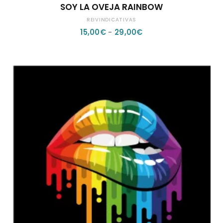
SOY LA OVEJA RAINBOW
PRODUCTO
REIVINDICATIVAS
TIENE
RANGO
15,00
€
-
29,00
€
MÚLTIPLES
DE
VARIANTES.
PRECIOS:
LAS
DESDE
OPCIONES
15,00€
SE
HASTA
PUEDEN
29,00€
ELEGIR
EN
LA
PÁGINA
DE
PRODUCTO