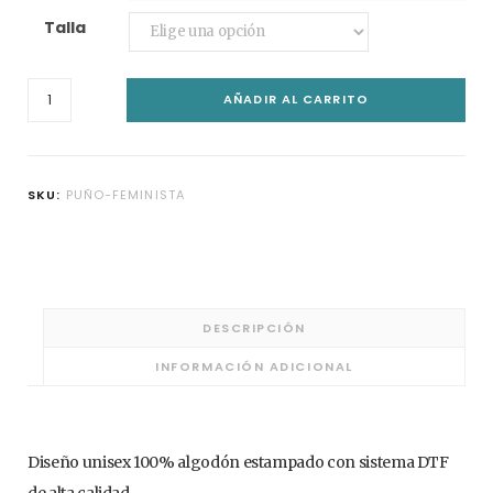
29,00€
C
Talla
Puño
AÑADIR AL CARRITO
Feminista
a
cantidad
SKU:
PUÑO-FEMINISTA
r
DESCRIPCIÓN
t
INFORMACIÓN ADICIONAL
Diseño unisex 100% algodón estampado con sistema DTF
de alta calidad