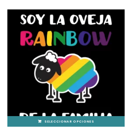
PRECIOS:
LAS
DESDE
OPCIONES
15,00€
SE
HASTA
PUEDEN
29,00€
ELEGIR
EN
LA
PÁGINA
DE
PRODUCTO
SELECCIONAR OPCIONES
ESTE