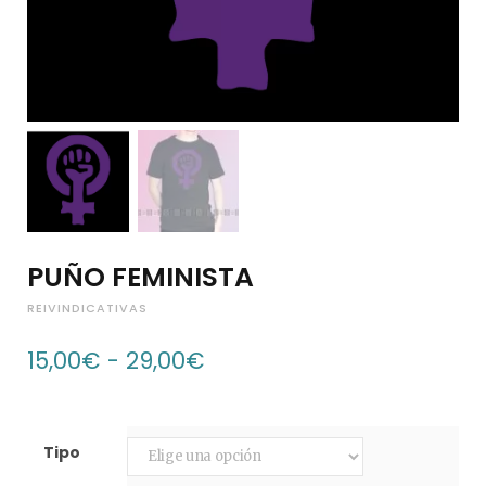
p
i
PUÑO FEMINISTA
n
REIVINDICATIVAS
Rango
15,00
€
-
29,00
€
de
g
precios:
desde
15,00€
Tipo
hasta