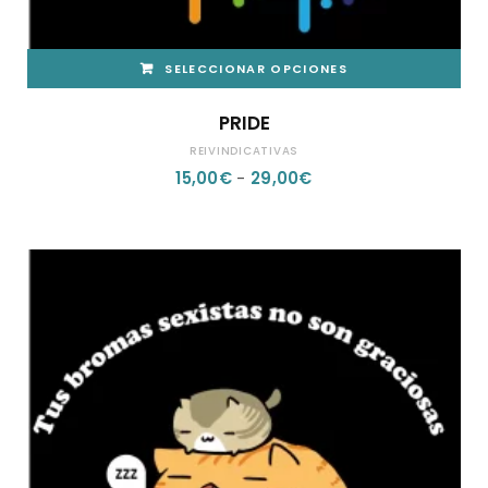
SELECCIONAR OPCIONES
ESTE
PRIDE
PRODUCTO
REIVINDICATIVAS
TIENE
RANGO
15,00
€
-
29,00
€
MÚLTIPLES
DE
VARIANTES.
PRECIOS:
LAS
DESDE
OPCIONES
15,00€
SE
HASTA
PUEDEN
29,00€
ELEGIR
EN
LA
PÁGINA
DE