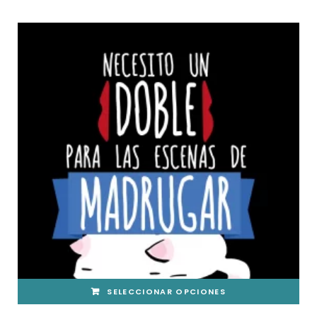
PRECIOS:
LAS
DESDE
OPCIONES
15,00€
SE
HASTA
PUEDEN
29,00€
ELEGIR
EN
LA
PÁGINA
DE
PRODUCTO
SELECCIONAR OPCIONES
ESTE