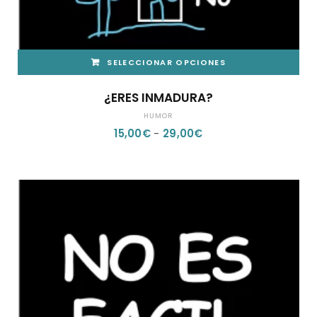
SELECCIONAR OPCIONES
ESTE
¿ERES INMADURA?
PRODUCTO
HUMOR
TIENE
RANGO
15,00
€
-
29,00
€
MÚLTIPLES
DE
VARIANTES.
PRECIOS:
LAS
DESDE
OPCIONES
15,00€
SE
HASTA
PUEDEN
29,00€
ELEGIR
EN
LA
PÁGINA