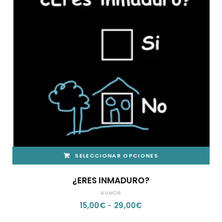
SELECCIONAR OPCIONES
ESTE
¿ERES INMADURO?
PRODUCTO
HUMOR
TIENE
RANGO
15,00
€
-
29,00
€
MÚLTIPLES
DE
VARIANTES.