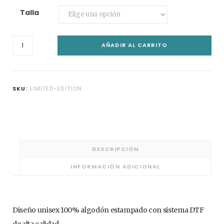
29,00€
C
Talla
I'm
AÑADIR AL CARRITO
Limited
a
Edition
cantidad
SKU:
LIMITED-EDITION
r
DESCRIPCIÓN
t
INFORMACIÓN ADICIONAL
Diseño unisex 100% algodón estampado con sistema DTF
de alta calidad