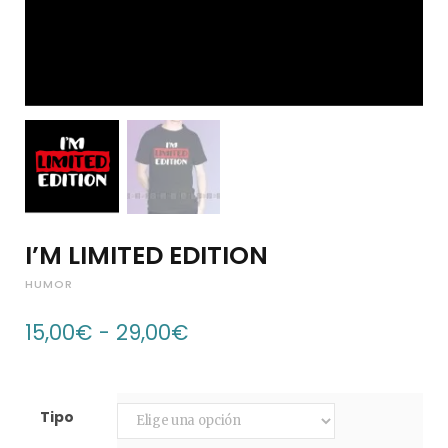
p
i
I’M LIMITED EDITION
n
HUMOR
Rango
15,00
€
-
29,00
€
de
g
precios:
desde
15,00€
Tipo
hasta