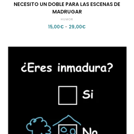
NECESITO UN DOBLE PARA LAS ESCENAS DE
PRODUCTO
MADRUGAR
TIENE
HUMOR
MÚLTIPLES
RANGO
15,00
€
-
29,00
€
VARIANTES.
DE
LAS
PRECIOS:
OPCIONES
DESDE
SE
15,00€
PUEDEN
HASTA
ELEGIR
29,00€
EN
LA
PÁGINA
DE
PRODUCTO