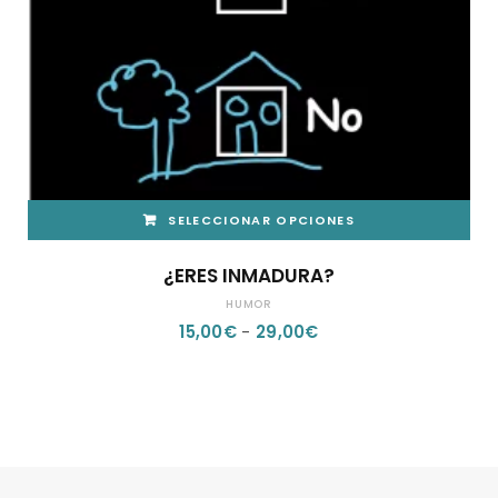
DE
PRODUCTO
SELECCIONAR OPCIONES
ESTE
¿ERES INMADURA?
PRODUCTO
HUMOR
TIENE
RANGO
15,00
€
-
29,00
€
MÚLTIPLES
DE
VARIANTES.
PRECIOS:
LAS
DESDE
OPCIONES
15,00€
SE
HASTA
PUEDEN