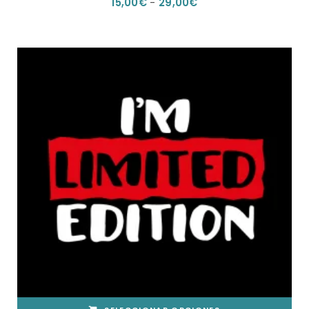
RANGO
15,00
€
-
29,00
€
MÚLTIPLES
DE
VARIANTES.
PRECIOS:
LAS
DESDE
OPCIONES
15,00€
SE
HASTA
PUEDEN
29,00€
ELEGIR
EN
LA
PÁGINA
DE
PRODUCTO