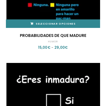
SELECCIONAR OPCIONES
ESTE
PROBABILIDADES DE QUE MADURE
PRODUCTO
HUMOR
TIENE
RANGO
15,00
€
-
29,00
€
MÚLTIPLES
DE
VARIANTES.
PRECIOS:
LAS
DESDE
OPCIONES
15,00€
SE
HASTA
PUEDEN
29,00€
ELEGIR
EN
LA
PÁGINA